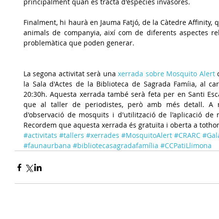
principalment quan es tracta d'espècies invasores.
Finalment, hi haurà en Jauma Fatjó, de la Càtedre Affinity, q
animals de companyia, així com de diferents aspectes rel
problemàtica que poden generar.
La segona activitat serà una
 xerrada sobre Mosquito Alert
 
la Sala d'Actes de la Biblioteca de Sagrada Famíia, al car
20:30h. Aquesta xerrada també serà feta per en Santi Escar
que al taller de periodistes, però amb més detall. A 
d'observació de mosquits i d'utilització de l'aplicació de
Recordem que aquesta xerrada és gratuïta i oberta a totho
#activitats
#tallers
#xerrades
#MosquitoAlert
#CRARC
#Gal
#faunaurbana
#bibliotecasagradafamília
#CCPatiLlimona