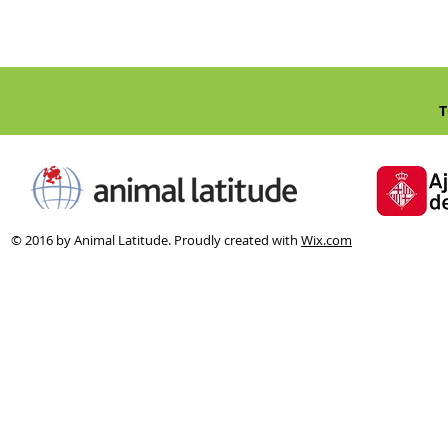
T
© 2016 by Animal Latitude. Proudly created with
Wix.com